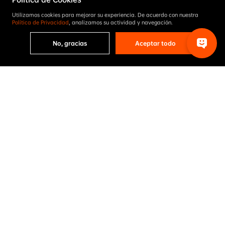
Utilizamos cookies para mejorar su experiencia. De acuerdo con nuestra
Política de Privacidad
, analizamos su actividad y navegación.
No, gracias
Aceptar todo
AIKO obtiene el reconocimiento Top Performer
de Kiwa PVEL 2026 en las siete categorías de
pruebas de fiabilidad
24 de junio de 2026
Ver más