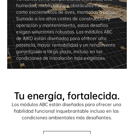
humedad, niebla salina y obstáculos físicos 
como excrementos de aves, montañas o polvo. 
Sumado a los altos costes de construcción y 
operación y mantenimiento, estos desafíos 
exigen soluciones robustas. Los módulos ABC 
de AIKO están diseñados para ofrecer alta 
potencia, mayor rentabilidad y un rendimiento 
garantizado a largo plazo, incluso en las 
condiciones de instalación más exigentes.
Tu energía, fortalecida.
Los módulos ABC están diseñados para ofrecer una 
fiabilidad funcional inquebrantable incluso en las 
condiciones ambientales más desafiantes.