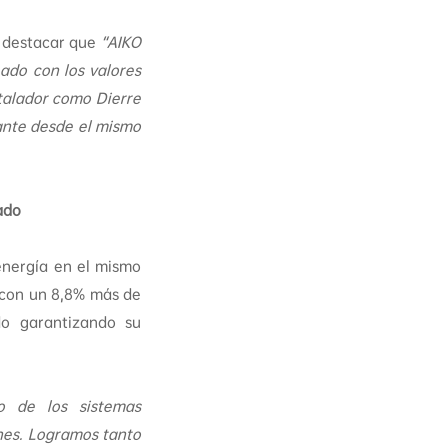
o destacar que
“AIKO
eado con los valores
stalador como Dierre
cante desde el mismo
ado
energía en el mismo
 con un 8,8% más de
o garantizando su
to de los sistemas
nes. Logramos tanto