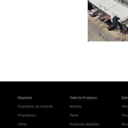
Soluciones
Todos los Productos
Sobr
Propietario de vivienda
Módulo
Who
Propietarios
Panel
Serv
Utility
Productos digitales
Rec