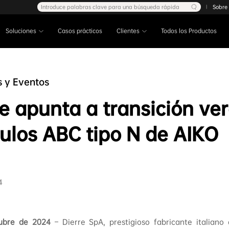
Introduce palabras clave para una búsqueda rápida
Sobre
|
Soluciones
Casos prácticos
Clientes
Todos los Productos
s y Eventos
se apunta a transición ve
ulos ABC tipo N de AIKO
4
tubre de 2024
– Dierre SpA, prestigioso fabricante italiano