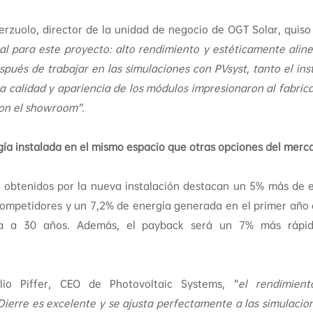
 Terzuolo, director de la unidad de negocio de OGT Solar, quis
al para este proyecto: alto rendimiento y estéticamente alin
Después de trabajar en las simulaciones con PVsyst, tanto el in
a calidad y apariencia de los módulos impresionaron al fabri
on el showroom”.
ía instalada en el mismo espacio que otras opciones del merc
os obtenidos por la nueva instalación destacan un 5% más de 
competidores y un 7,2% de energía generada en el primer año
da a 30 años. Además, el payback será un 7% más rápid
io Piffer, CEO de Photovoltaic Systems, “
el rendimien
ierre es excelente y se ajusta perfectamente a las simulacio