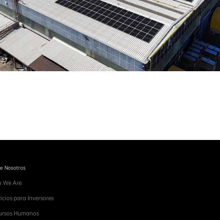
e Nosotros
 We Are
icios para Inversores
ursos Humanos