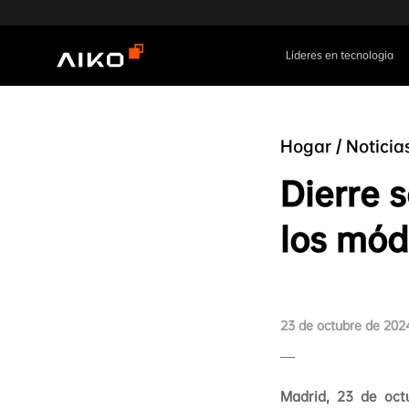
Líderes en tecnología
Hogar
/
Noticia
Dierre 
los mód
23 de octubre de 202
Madrid, 23 de oc