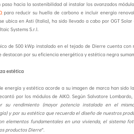
 paso hacia la sostenibilidad al instalar los avanzados módulo
O
para reducir su huella de carbono e incluir energía renovab
se ubica en Asti (Italia), ha sido llevado a cabo por OGT Sola
taic Systems S.r.l.
taico de 500 kWp instalado en el tejado de Dierre cuenta con
 destacan por su eficiencia energética y estética negra sumam
za estética
e energía y estética acorde a su imagen de marca han sido la
decantó por los módulos de AIKO. Según Salvatore Lombardo, 
r su rendimiento (mayor potencia instalada en el mism
ía) y por su estética que recuerda el diseño de nuestros pro
on elementos fundamentales en una vivienda, el sistema fot
 los productos Dierre
“.