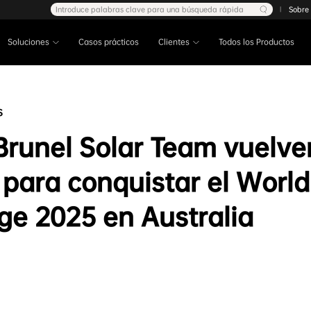
Introduce palabras clave para una búsqueda rápida
Sobre
|
Soluciones
Casos prácticos
Clientes
Todos los Productos
s
Brunel Solar Team vuelven
 para conquistar el World
ge 2025 en Australia