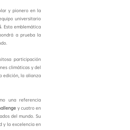
lar y pionero en la
quipo universitario
5
. Esta emblemática
 pondrá a prueba la
ndo.
tosa participación
nes climáticas y del
 edición, la alianza
mo una referencia
hallenge
y cuatro en
nados del mundo. Su
d y la excelencia en