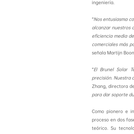
ingeniería.
“
Nos entusiasma con
alcanzar nuestros 
eficiencia media d
comerciales más po
señala Martijn Boon
“
El Brunel Solar T
precisión. Nuestra 
Zhang, directora d
para dar soporte du
Como pionero e in
proceso en dos fase
teórico. Su tecno