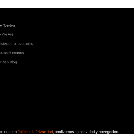
e Nosotros
 We Are
icios para Inversores
ursos Humanos
cias y Blog
SUSCRÍBETE
con nuestra
Política de Privacidad
, analizamos su actividad y navegación.