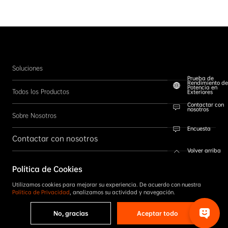
Soluciones
Prueba de
Rendimiento de
Potencia en
Todos los Productos
Exteriores
Contactar con
nosotros
Sobre Nosotros
Encuesta
Contactar con nosotros
Volver arriba
Síganos
Política de Cookies
SUSCRÍBETE
Utilizamos cookies para mejorar su experiencia. De acuerdo con nuestra
Política de Privacidad
, analizamos su actividad y navegación.
No, gracias
Aceptar todo
Copyright©2026 Reservados todos los derechos por AIKO.
Política de Privacidad
|
Términos & Condiciones
|
Código de Conducta