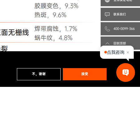
联系我们
400-0099-366
回到顶部
点我咨询
✕
不，谢谢
接受