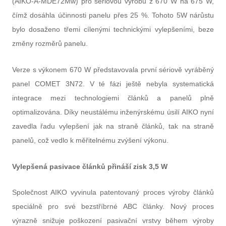
(AIKO-A-MDE72Mw) pro sériovou výrobu z 670 W na 675 W,
čímž dosáhla účinnosti panelu přes 25 %. Tohoto 5W nárůstu
bylo dosaženo třemi cílenými technickými vylepšeními, beze
změny rozměrů panelu.
Verze s výkonem 670 W představovala první sériově vyráběný
panel COMET 3N72. V té fázi ještě nebyla systematická
integrace mezi technologiemi článků a panelů plně
optimalizována. Díky neustálému inženýrskému úsilí AIKO nyní
zavedla řadu vylepšení jak na straně článků, tak na straně
panelů, což vedlo k měřitelnému zvýšení výkonu.
Vylepšená pasivace článků přináší zisk 3,5 W
Společnost AIKO vyvinula patentovaný proces výroby článků
speciálně pro své bezstříbrné ABC články. Nový proces
výrazně snižuje poškození pasivační vrstvy během výroby