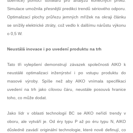
sběrnice) pomocí softwaru pro analýzu konečných prvků.
Simulace umožnila přesnější predikci trendů sériového odporu.
Optimalizací plochy průřezu jemných mřížek na okraji článku
se snížily elektrické ztráty, což vedlo k dalšímu nárůstu výkonu
o 0,5 W.
Neustálá inovace i po uvedení produktu na trh
Tato tři vylepšení demonstrují závazek společnosti AIKO k
neustálé optimalizaci inženýrství i po vstupu produktu do
masové výroby. Spíše než aby AIKO vnímala specifikaci
uvedení na trh jako cílovou čáru, neustále posouvá hranice
toho, co může dodat.
Jako lídr v oblasti technologií BC se AIKO neřídí trendy v
oboru, ale vytváří je. Od éry typu P až po éru typu N, AIKO
důsledně zavádí originální technologie, které nově definují, co