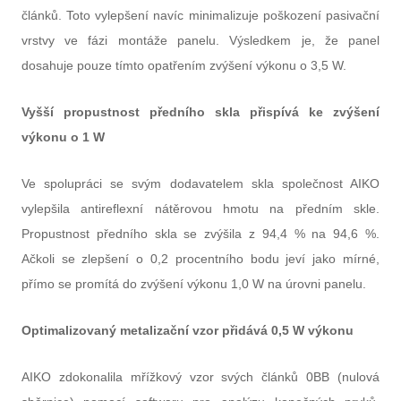
článků. Toto vylepšení navíc minimalizuje poškození pasivační
vrstvy ve fázi montáže panelu. Výsledkem je, že panel
dosahuje pouze tímto opatřením zvýšení výkonu o 3,5 W.
Vyšší propustnost předního skla přispívá ke zvýšení
výkonu o 1 W
Ve spolupráci se svým dodavatelem skla společnost AIKO
vylepšila antireflexní nátěrovou hmotu na předním skle.
Propustnost předního skla se zvýšila z 94,4 % na 94,6 %.
Ačkoli se zlepšení o 0,2 procentního bodu jeví jako mírné,
přímo se promítá do zvýšení výkonu 1,0 W na úrovni panelu.
Optimalizovaný metalizační vzor přidává 0,5 W výkonu
AIKO zdokonalila mřížkový vzor svých článků 0BB (nulová