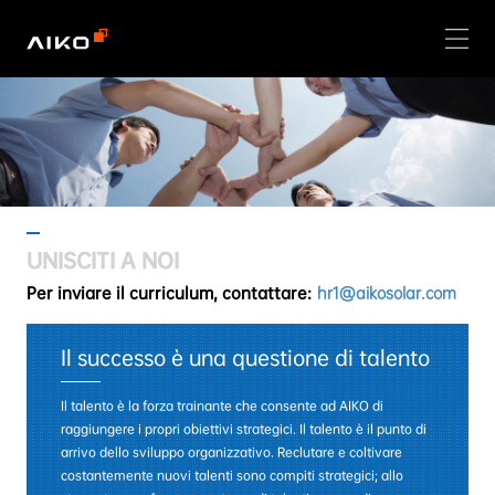
UNISCITI A NOI
Per inviare il curriculum, contattare:
hr1@aikosolar.com
Il successo è una questione di talento
Il talento è la forza trainante che consente ad AIKO di
raggiungere i propri obiettivi strategici. Il talento è il punto di
arrivo dello sviluppo organizzativo. Reclutare e coltivare
costantemente nuovi talenti sono compiti strategici; allo