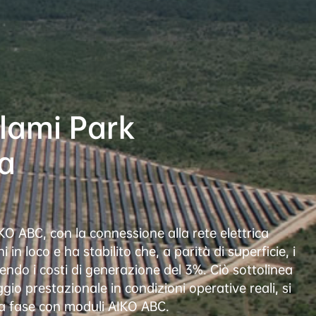
lami Park 
na
O ABC, con la connessione alla rete elettrica 
n loco e ha stabilito che, a parità di superficie, i 
ndo i costi di generazione del 3%. Ciò sottolinea 
io prestazionale in condizioni operative reali, si 