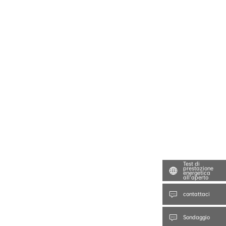
Test di
prestazione
energetica
all’aperto
contattaci
Sondaggio