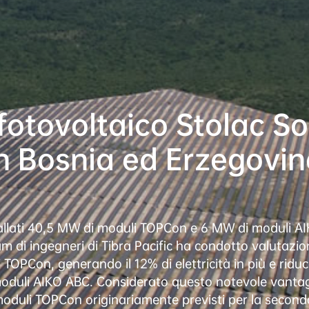
fotovoltaico Stolac So
n Bosnia ed Erzegovi
tallati 40,5 MW di moduli TOPCon e 6 MW di moduli AIK
m di ingegneri di Tibra Pacific ha condotto valutazioni i
OPCon, generando il 12% di elettricità in più e riduce
i moduli AIKO ABC. Considerato questo notevole vantagg