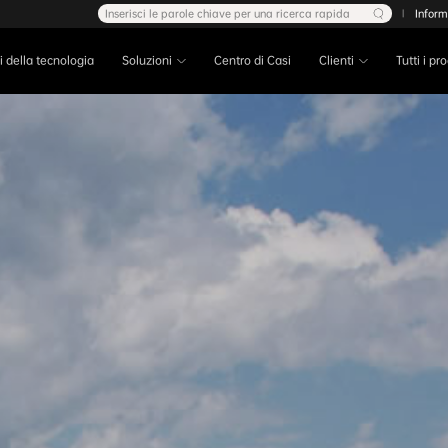
Inserisci le parole chiave per una ricerca rapida
Inform
|
ci della tecnologia
Soluzioni
Centro di Casi
Clienti
Tutti i pr