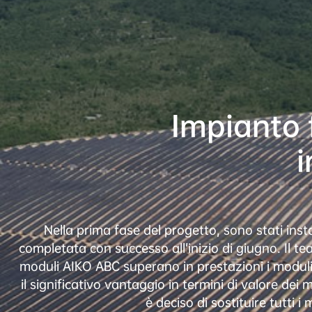
Impianto 
i
Nella prima fase del progetto, sono stati ins
completata con successo all’inizio di giugno. Il tea
moduli AIKO ABC superano in prestazioni i moduli T
il significativo vantaggio in termini di valore de