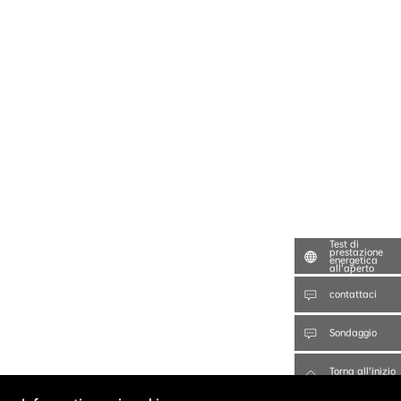
Test di
prestazione
energetica
all’aperto
contattaci
Sondaggio
Torna all’inizio