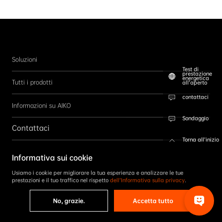
Soluzioni
Test di
prestazione
energetica
Tutti i prodotti
all’aperto
contattaci
Informazioni su AIKO
Sondaggio
Contattaci
Torna all’inizio
Seguici
Informativa sui cookie
ISCRIVITI
Usiamo i cookie per migliorare la tua esperienza e analizzare le tue
prestazioni e il tuo traffico nel rispetto
dell’Informativa sulla privacy
.
No, grazie.
Accetta tutto
Copyright © 2026 AIKO. Tutti i diritti riservati.
Informativa sulla privacy
|
Termini e condizioni
|
Codice di condotta