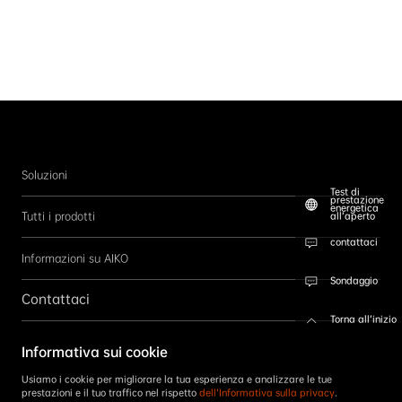
Soluzioni
Test di
prestazione
energetica
Tutti i prodotti
all’aperto
contattaci
Informazioni su AIKO
Sondaggio
Contattaci
Torna all’inizio
Seguici
Informativa sui cookie
ISCRIVITI
Usiamo i cookie per migliorare la tua esperienza e analizzare le tue
prestazioni e il tuo traffico nel rispetto
dell’Informativa sulla privacy
.