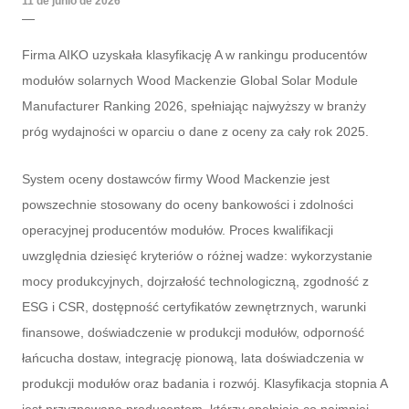
11 de junio de 2026
Firma AIKO uzyskała klasyfikację A w rankingu producentów
modułów solarnych Wood Mackenzie Global Solar Module
Manufacturer Ranking 2026, spełniając najwyższy w branży
próg wydajności w oparciu o dane z oceny za cały rok 2025.
System oceny dostawców firmy Wood Mackenzie jest
powszechnie stosowany do oceny bankowości i zdolności
operacyjnej producentów modułów. Proces kwalifikacji
uwzględnia dziesięć kryteriów o różnej wadze: wykorzystanie
mocy produkcyjnych, dojrzałość technologiczną, zgodność z
ESG i CSR, dostępność certyfikatów zewnętrznych, warunki
finansowe, doświadczenie w produkcji modułów, odporność
łańcucha dostaw, integrację pionową, lata doświadczenia w
produkcji modułów oraz badania i rozwój. Klasyfikacja stopnia A
jest przyznawana producentom, którzy spełniają co najmniej