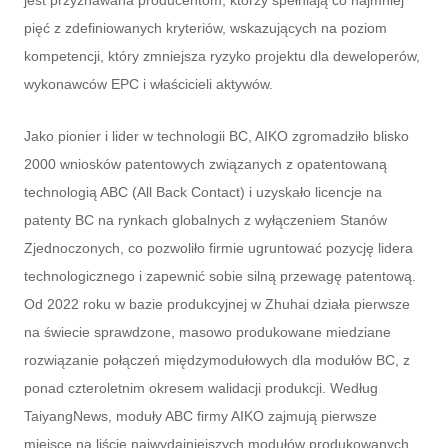
pięć z zdefiniowanych kryteriów, wskazujących na poziom
kompetencji, który zmniejsza ryzyko projektu dla deweloperów,
wykonawców EPC i właścicieli aktywów.
Jako pionier i lider w technologii BC, AIKO zgromadziło blisko
2000 wniosków patentowych związanych z opatentowaną
technologią ABC (All Back Contact) i uzyskało licencje na
patenty BC na rynkach globalnych z wyłączeniem Stanów
Zjednoczonych, co pozwoliło firmie ugruntować pozycję lidera
technologicznego i zapewnić sobie silną przewagę patentową.
Od 2022 roku w bazie produkcyjnej w Zhuhai działa pierwsze
na świecie sprawdzone, masowo produkowane miedziane
rozwiązanie połączeń międzymodułowych dla modułów BC, z
ponad czteroletnim okresem walidacji produkcji. Według
TaiyangNews, moduły ABC firmy AIKO zajmują pierwsze
miejsce na liście najwydajniejszych modułów produkowanych