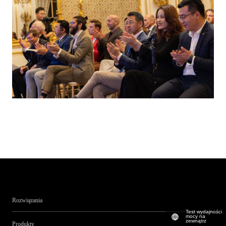
Rozwiązania
Test wydajności
mocy na
zewnątrz
Produkty