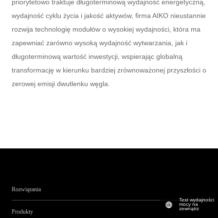
priorytetowo traktuje długoterminową wydajność energetyczną,
wydajność cyklu życia i jakość aktywów, firma AIKO nieustannie
rozwija technologię modułów o wysokiej wydajności, która ma
zapewniać zarówno wysoką wydajność wytwarzania, jak i
długoterminową wartość inwestycji, wspierając globalną
transformację w kierunku bardziej zrównoważonej przyszłości o
zerowej emisji dwutlenku węgla.
Rozwiązania
Test wydajności
mocy na
zewnątrz
Produkty