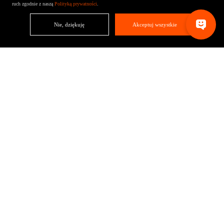
ruch zgodnie z naszą
Polityką prywatności
.
Nie, dziękuję
Akceptuj wszystkie
Wyniki projektu