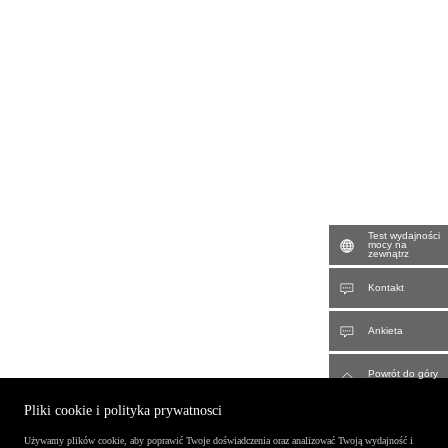
Test wydajności
mocy na
zewnątrz
Kontakt
Ankieta
Powrót do góry
Pliki cookie i polityka prywatnosci
Używamy plików cookie, aby poprawić Twoje doświadczenia oraz analizować Twoją wydajność i