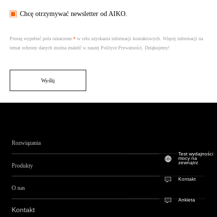
Chcę otrzymywać newsletter od AIKO.
Proszę wypełnić pola oznaczone
*
w celu uzyskania informacji kontaktowych. Więcej informacji na
temat ochrony danych można znaleźć w naszej Polityce Prywatności. Dziękujemy!
Wyślij
Rozwiązania
Test wydajności
mocy na
zewnątrz
Produkty
Kontakt
O nas
Ankieta
Kontakt