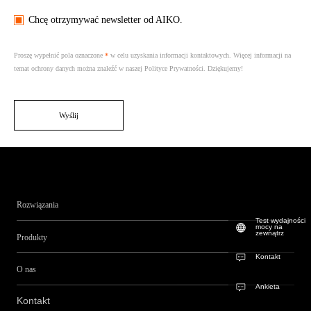
Chcę otrzymywać newsletter od AIKO.
Proszę wypełnić pola oznaczone
*
w celu uzyskania informacji kontaktowych. Więcej informacji na
temat ochrony danych można znaleźć w naszej Polityce Prywatności. Dziękujemy!
Wyślij
Rozwiązania
Test wydajności
mocy na
zewnątrz
Produkty
Kontakt
O nas
Ankieta
Kontakt