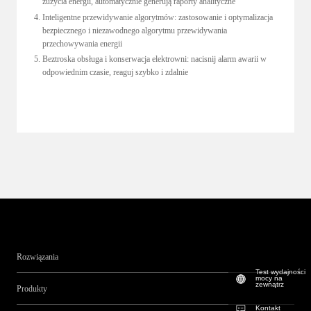
zużycia energii, automatycznie generują raporty analityczne
Inteligentne przewidywanie algorytmów: zastosowanie i optymalizacja 
bezpiecznego i niezawodnego algorytmu przewidywania 
przechowywania energii
Beztroska obsługa i konserwacja elektrowni: nacisnij alarm awarii w 
odpowiednim czasie, reaguj szybko i zdalnie
Rozwiązania
Test wydajności
mocy na
zewnątrz
Produkty
Kontakt