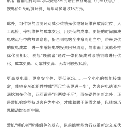
航者”智能组件每年可以规避3%的隐性损益电量（约30万度），
按电价0.5元/度计算，每年可多增收15万元。
此外，组件级的监测还可减少传统光伏电站运维在故障定位、人
工巡检、停机维护的成本支出，用更低的成本、更短的时间解决
电站运行中的故障隐患。折合到电站全生命周期当中，带来更优
的度电成本，进一步缩短电站投资回报周期。与市面上其他外挂
优化器相比，爱旭“领航者”通过一体化集成对系统链路进行优
化，成本更低、可靠性更高、无专利侵权风险。
更高发电量、更高安全性、更低BOS……一个小小的智能接线
盒，能够令ABC组件性能“百尺竿头更进一步”，为客户电站资产
深挖潜在价值，正可谓是“四两拨千斤”；而在硬件创新之外，正
是爱旭始终坚持以客户为中心，才能着眼于细微之处，以精细巧
思撬动增长新空间。
爱旭“领航者”智能组件的发布，以前瞻智能为行业重新定义光伏