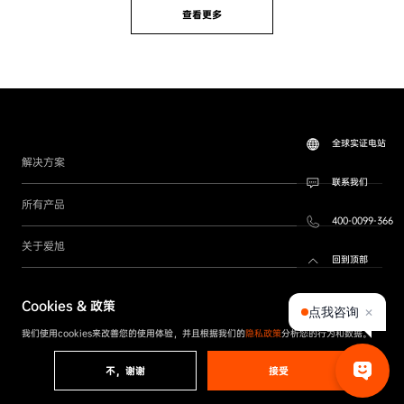
查看更多
全球实证电站
解决方案
联系我们
所有产品
400-0099-366
关于爱旭
回到顶部
联系我们
Cookies & 政策
点我咨询
✕
关注我们
我们使用cookies来改善您的使用体验，并且根据我们的
隐私政策
分析您的行为和数据。
不，谢谢
接受
Copyright © 2026 爱旭股份版权所有
粤ICP备13073420号-1
隐私政策
|
条款与条件
|
投诉举报
|
行为准则