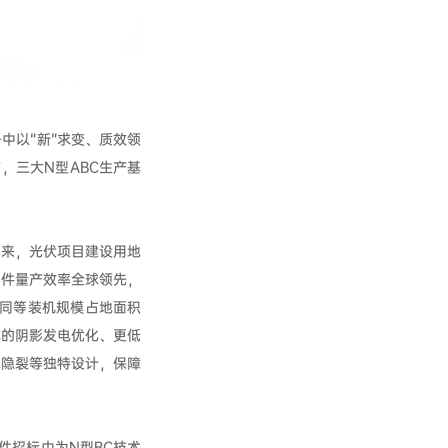
中以“新”求变、质效领
，三大N型ABC生产基
年来，光伏项目建设用地
组件量产效率全球领先，
下，同等装机规模占地面积
集成的阴影发电优化、更低
抗隐裂等独特设计，保障
件招标中为N型BC技术