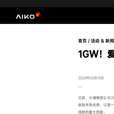
首页
/
活动 & 新闻
1GW！
2025年03月13日
日前，大唐集团公示2
新技术等优势，以第一
得新的重大突破。