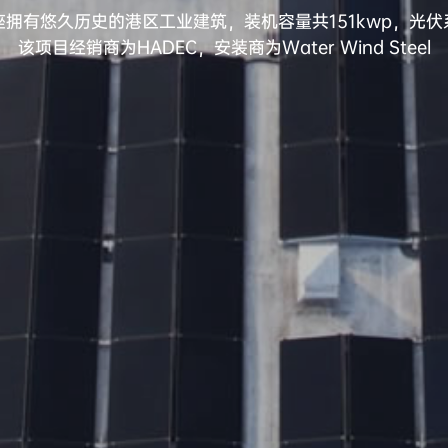
拥有悠久历史的港区工业建筑，装机容量共151kwp，光
该项目经销商为HADEC，安装商为Water Wind Steel