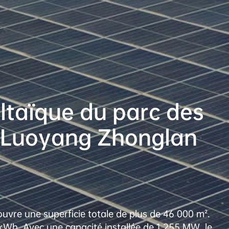
ltaïque du parc des 
e Luoyang Zhonglan 
uvre une superficie totale de plus de 46 000 m². 
kWh. Avec une capacité installée de 1,255 MW, le 