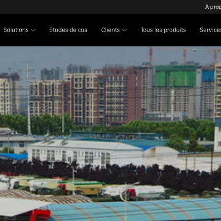
À pro
Solutions
Études de cas
Clients
Tous les produits
Service