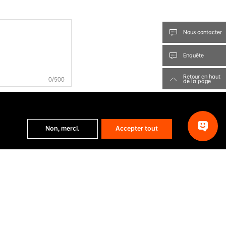
Nous contacter
Enquête
Retour en haut
0
/500
de la page
Non, merci.
Accepter tout
d’information d’AIKO.