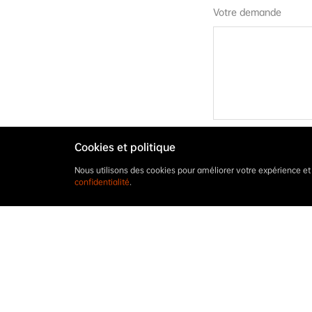
Votre demande
Code de vérification
Cookies et politique
Nous utilisons des cookies pour améliorer votre expérience e
confidentialité
.
J’ai lu et j’accepte 
Tous les champs marqués d’
traiter votre demande. Vous t
des données dans la déclarat
beaucoup !
Soumettre