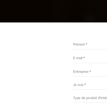
Prénom
E-mail
Entreprise
Je suis
Type de produit d’inté