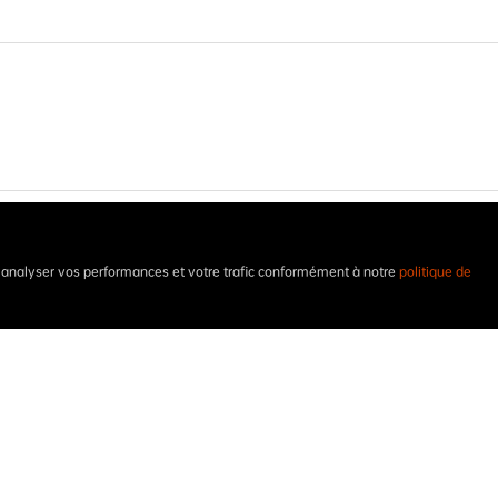
t analyser vos performances et votre trafic conformément à notre
politique de
la
politique de confidentialité.
.
Je souhaite recevoir la lettre 
un
*
sont obligatoires, afin que nous puissions
rouverez des informations sur la protection
ion de protection des données. Merci