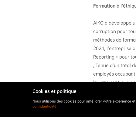
Formation à l’éthiq
AIKO a développé un
corruption pour tou
méthodes de formati
2024, l’entreprise a
Reporting » pour to
; Tenue d’un total d
employés occupant 
la lutte contre la c
l’entreprise a fait 
Cookies et politique
sous-traitants, et a
Nous utilisons des cookies pour améliorer votre expérience e
confidentialité
.
Canaux d’alerte et 
Canaux de dé