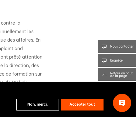
 contre la
tinuellement les
ue des affaires. En
Nous contacter
mplaint and
 ont prêté attention
Enquête
e la direction, des
ce de formation sur
Retour en haut
de la page
ire de Welink,
 les employés et
eurs majeurs.
Non, merci.
Accepter tout