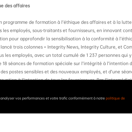
ue des affaires
 programme de formation à l’éthique des affaires et à la lutte
s les employés, sous-traitants et fournisseurs, en innovant con
on pour approfondir la sensibilisation à la conformité à l’éthiq
 lancé trois colonnes « Integrity News, Integrity Culture, et Co
us les employés, avec un total cumulé de 1 237 personnes qui y
e 18 séances de formation spéciale sur l’intégrité à l’intention d
des postes sensibles et des nouveaux employés, et d’une séan
orruption à l’intention de tous les fournisseurs. Par l’intermédia
la promotion d’articles sur l’éthique des affaires, couvrant tous
 envoyé des déclarations d’initiative d’intégrité à 594 fourniss
t analyser vos performances et votre trafic conformément à notre
politique de
protection des lanceurs d’alerte
nonciation