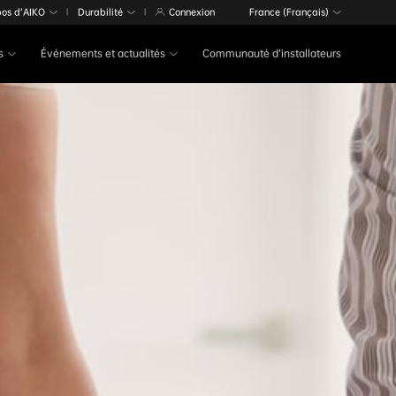
pos d’AIKO
Durabilité
Connexion
France (Français)
|
|
s
Événements et actualités
Communauté d’installateurs