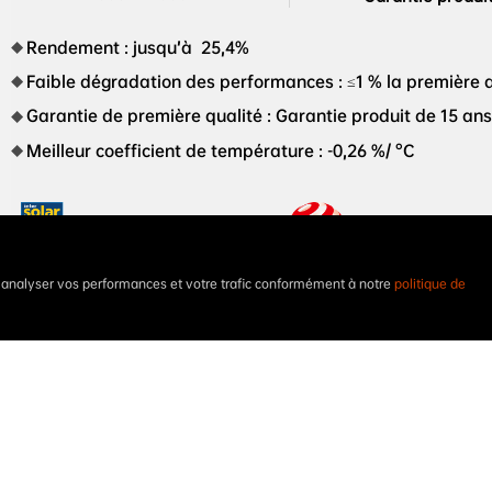
Rendement : jusqu’à  25,4%
Faible dégradation des performances : ≤1 % la première a
Garantie de première qualité : Garantie produit de 15 an
Meilleur coefficient de température : -0,26 %/ °C
t analyser vos performances et votre trafic conformément à notre
politique de
Prix Intersolar 2023
Le premier panneau PV XB
monde récompensé par le p
de conception Red Dot en
STELLAR 3N+72 Bi-verre 650W-685W AIKO-A-MDE