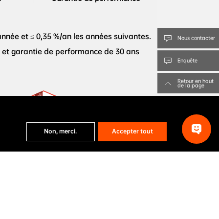
nnée et ≤ 0,35 %/an les années suivantes.
Nous contacter
s et garantie de performance de 30 ans
Enquête
Retour en haut
de la page
C au 
Fabricant de panneaux solaires 
Non, merci.
Accepter tout
rix 
photovoltaïques BloombergNEF 
 2023
de niveau 1
72Dw