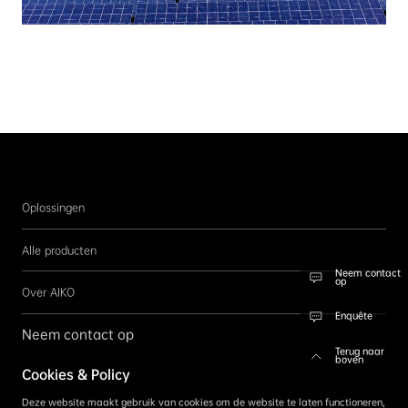
Oplossingen
Alle producten
Neem contact
op
Over AIKO
Enquête
Neem contact op
Terug naar
boven
Cookies & Policy
Volg ons
Deze website maakt gebruik van cookies om de website te laten functioneren,