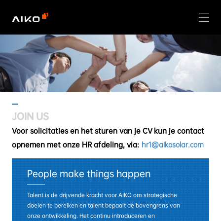
JOIN US
Voor solicitaties en het sturen van je CV kun je contact
opnemen met onze HR afdeling, via:
hr1@aikosolar.com
People make things happen
Talent is de drijvende kracht voor AIKO om strategische
doelen te bereiken en talent bepaalt de bovengrens van
onze ontwikkeling. Het continu introduceren en