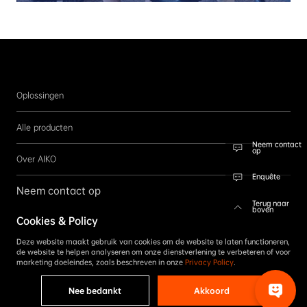
Oplossingen
Alle producten
Neem contact
op
Over AIKO
Enquête
Neem contact op
Terug naar
boven
Cookies & Policy
Volg ons
Deze website maakt gebruik van cookies om de website te laten functioneren,
Aanmelden
de website te helpen analyseren om onze dienstverlening te verbeteren of voor
marketing doeleindes, zoals beschreven in onze
Privacy Policy
.
Nee bedankt
Akkoord
Copyright ©2026 AIKO Holding Alle rechten voorbehouden.
Privacybeleid
|
Algemene voorwaarden
|
Gedragscode