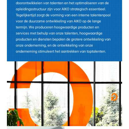
doorontwikkelen van talenten en het optimaliseren van de
opleidingsstructuur zijn voor AIKO strategisch essentieel.
Tegelijkertijd zorgt de vorming van een interne talentenpool
voor de duurzame ontwikkeling van AIKO op de lange
termijn. We produceren hoogwaardige producten en
services met behulp van onze talenten, hoogwaardige
producten en diensten bepalen de grotere ontwikkeling van
onze onderneming, en de ontwikkeling van onze
onderneming stimuleert het aantrekken van toptalenten.