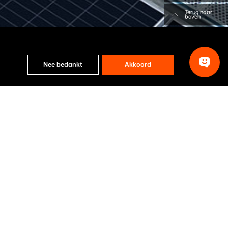
Terug naar
boven
Nee bedankt
Akkoord
structies
Rapporto di certificazione
Garanz
Download