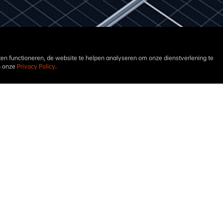
en functioneren, de website te helpen analyseren om onze dienstverlening te
n onze
Privacy Policy
.
Technische videos
OnePager
Installatie In
KO_260320