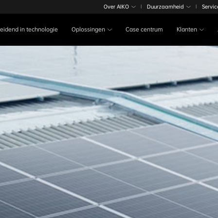
Over AIKO
Duurzaamheid
Servic
|
|
Leidend in technologie
Oplossingen
Case centrum
Klanten