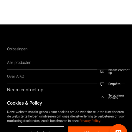
Oplossingen
Alle producten
Neem contact
op
Over AIKO
Enquête
Neem contact op
Terug naar
boven
Cookies & Policy
Volg ons
Deze website maakt gebruik van cookies om de website te laten functioneren,
Aanmelden
de website te helpen analyseren om onze dienstverlening te verbeteren of voor
marketing doeleindes, zoals beschreven in onze
Privacy Policy
.