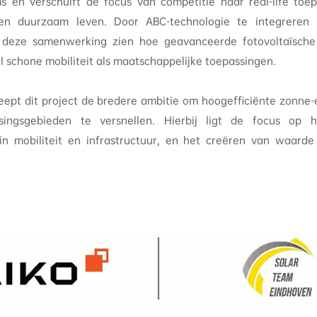
ms en verschuift de focus van competitie naar real-life toe
 en duurzaam leven. Door ABC-technologie te integreren 
t deze samenwerking zien hoe geavanceerde fotovoltaïsche
 schone mobiliteit als maatschappelijke toepassingen.
eept dit project de bredere ambitie om hoogefficiënte zonne-
ingsgebieden te versnellen. Hierbij ligt de focus op 
n mobiliteit en infrastructuur, en het creëren van waarde 