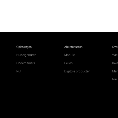
Oplossingen
Alle producten
Over
Huiseigenaren
Module
Wie 
Ondernemers
Cellen
Inve
Nut
Digitale producten
Mens
Nie