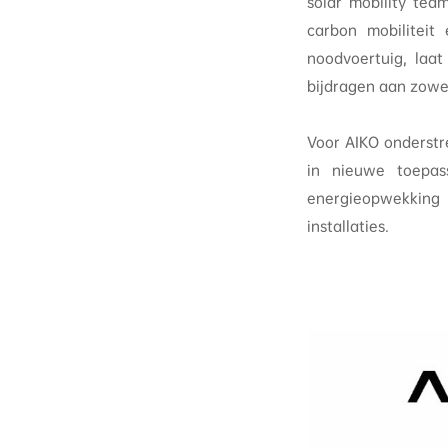
solar mobility tea
carbon mobiliteit
noodvoertuig, laa
bijdragen aan zowel
Voor AIKO onderstr
in nieuwe toepass
energieopwekking i
installaties.