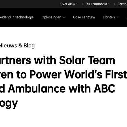
Over AIKO
Duurzaamheid
Servic
|
|
Leidend in technologie
Oplossingen
Case centrum
Klanten
Nieuws & Blog
rtners with Solar Team
en to Power World’s First
d Ambulance with ABC
logy