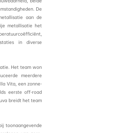
ouwbaarheid, beide
 omstandigheden. De
etallisatie aan de
je metallisatie het
peratuurcoëfficiënt,
taties in diverse
vatie. Het team won
duceerde meerdere
lla Vita, een zonne-
ds eerste off-road
uva breidt het team
bij toonaangevende