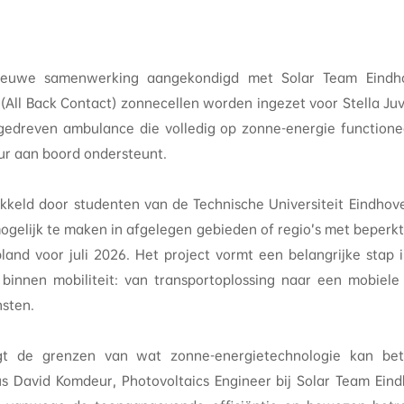
ieuwe samenwerking aangekondigd met Solar Team Eindho
(All Back Contact) zonnecellen worden ingezet voor Stella Juv
edreven ambulance die volledig op zonne-energie functioneer
r aan boord ondersteunt.
ikkeld door studenten van de Technische Universiteit Eindhov
gelijk te maken in afgelegen gebieden of regio’s met beperkt
land voor juli 2026. Het project vormt een belangrijke stap 
binnen mobiliteit: van transportoplossing naar een mobiele
nsten.
egt de grenzen van wat zonne-energietechnologie kan bete
us David Komdeur, Photovoltaics Engineer bij Solar Team Ein