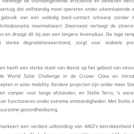
 vanwege de toonaangevende efficiëntie en bewezen betr
voertuig dat zelfstandig moet opereren onder uiteenlopende
gebruik van een volledig back-contact ontwerp zonder m
lichtabsorptie maximaliseert. Daarnaast verlaagt de zilvervri
ks en draagt dit bij aan een langere levensduur. De lage tem
 sterke degradatieweerstand, zorgt voor stabiele pres
en heeft een sterke staat van dienst op het gebied van inno
 de World Solar Challenge in de Cruiser Class en intro
ten in solar mobility. Eerdere projecten zijn onder meer Ste
en camper voor lange afstanden, en Stella Terra, ’s werel
kan functioneren onder extreme omstandigheden. Met Stella J
r duurzame gezondheidszorg.
arkeert een verdere uitbreiding van AIKO’s betrokkenheid 