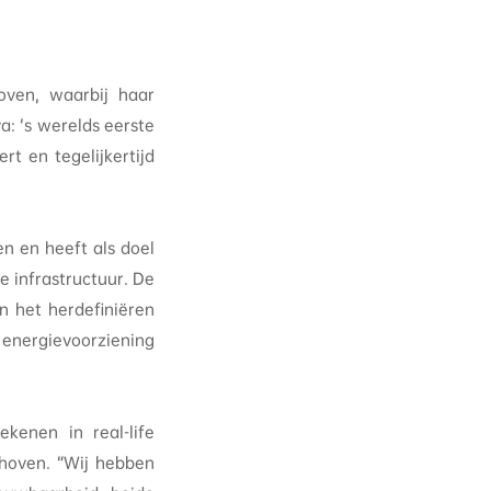
ven, waarbij haar
a: ’s werelds eerste
t en tegelijkertijd
en en heeft als doel
e infrastructuur. De
in het herdefiniëren
 energievoorziening
kenen in real-life
dhoven. “Wij hebben