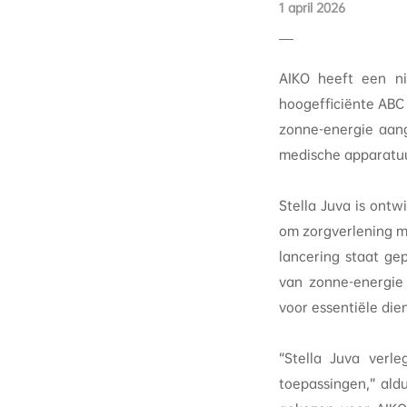
1 april 2026
AIKO heeft een n
hoogefficiënte ABC 
zonne-energie aang
medische apparatuu
Stella Juva is ontw
om zorgverlening mo
lancering staat gep
van zonne-energie 
voor essentiële die
“Stella Juva verl
toepassingen,” ald