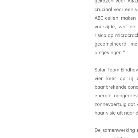
gekozen voor AIKO
cruciaal voor een 
ABC-cellen maken 
voorzijde, wat de 
risico op microcrac
gecombineerd met
omgevingen.”
Solar Team Eindhov
vier keer op rij
baanbrekende concep
energie aangedrev
zonnevoertuig dat 
haar visie uit naa
De samenwerking m