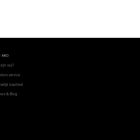
 AIKO
zijn wij?
stors service
elijk kapitaal
uws & Blog