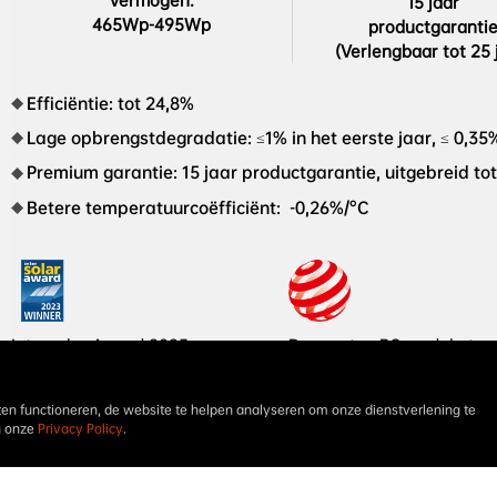
Vermogen:

15 jaar

465Wp-495Wp
productgarantie
(Verlengbaar tot 25 
Efficiëntie: tot 24,8%
Lage opbrengstdegradatie: ≤1% in het eerste jaar, ≤ 0,35
Premium garantie: 15 jaar productgarantie, uitgebreid tot
Betere temperatuurcoëfficiënt:  -0,26%/°C
Intersolar Award 2023
De eerste xBC module ter 

wereld PV-module Red Dot 
Design Award in 2023
en functioneren, de website te helpen analyseren om onze dienstverlening te
n onze
Privacy Policy
.
NEOSTAR 3P+54 Glas/Glas 465Wp-495Wp AIKO-A