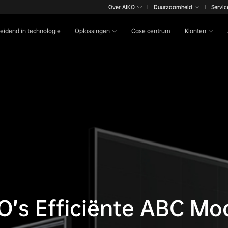
Over AIKO
Duurzaamheid
Servic
|
|
Leidend in technologie
Oplossingen
Case centrum
Klanten
O’s Efficiënte ABC Mo