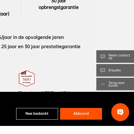
30 jaar



opbrengstgarantie
jaar)
%/jaar in de opvolgende jaren
 25 jaar en 30 jaar prestatiegarantie
Neem contact
op
Enquête
Terug naar
boven
BloombergNEF Tier 1 PV-


modulefabrikant
Nee bedankt
Akkoord
-MCE54Dw