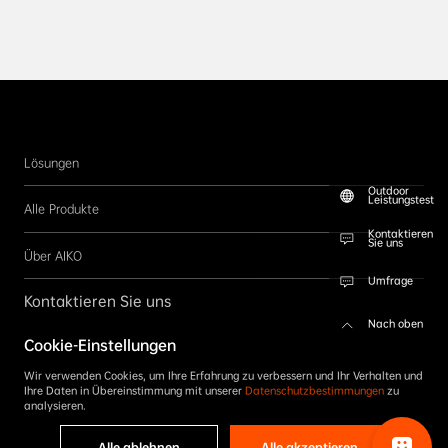
Lösungen
Outdoor
Leistungstest
Alle Produkte
Kontaktieren
Sie uns
Über AIKO
Umfrage
Kontaktieren Sie uns
Nach oben
Cookie-Einstellungen
Folgen Sie uns
Wir verwenden Cookies, um Ihre Erfahrung zu verbessern und Ihr Verhalten und
ABONNIEREN
Ihre Daten in Übereinstimmung mit unserer
Datenschutzbestimmungen
zu
analysieren.
Alle ablehnen
Alle akzeptieren
Copyright © 2026 AIKO, Alle Rechte vorbehalten.