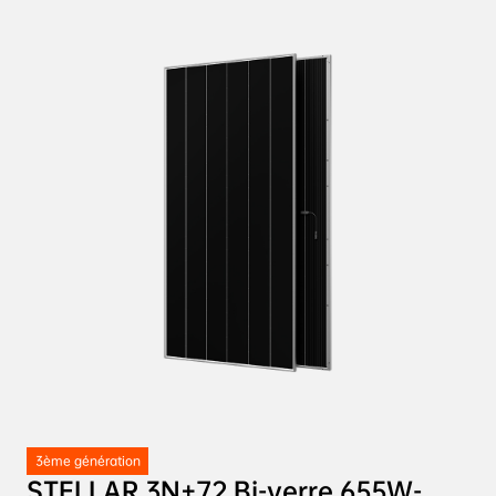
Ne laissez plus les ombres nuire à votre rendement : le système 
AIKO d’
optimisation de l’ombrage partiel
 permet de court-
circuiter uniquement la cellule concernée et non toute la chaîne, 
même en présence de feuilles, de fientes d’oiseaux ou d’ombres 
structurelles. Bénéficiez d’un 
rendement énergétique jusqu’à 
30 % supérieur
 dans des conditions d’ombrage réelles.