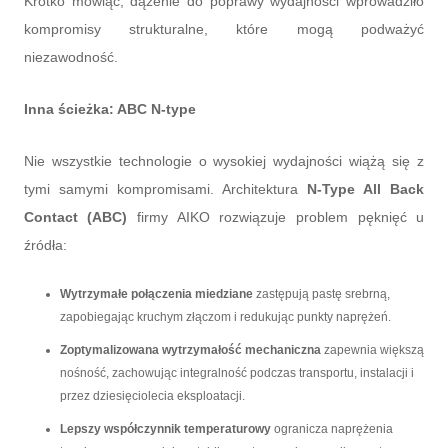
Krótko mówiąc, dążenie do poprawy wydajności wprowadziło
kompromisy strukturalne, które mogą podważyć
niezawodność.
Inna ścieżka: ABC N-type
Nie wszystkie technologie o wysokiej wydajności wiążą się z
tymi samymi kompromisami. Architektura
N-Type All Back
Contact (ABC)
firmy AIKO rozwiązuje problem pęknięć u
źródła:
Wytrzymałe połączenia miedziane
zastępują pastę srebrną,
zapobiegając kruchym złączom i redukując punkty naprężeń.
Zoptymalizowana wytrzymałość mechaniczna
zapewnia większą
nośność, zachowując integralność podczas transportu, instalacji i
przez dziesięciolecia eksploatacji.
Lepszy współczynnik temperaturowy
ogranicza naprężenia