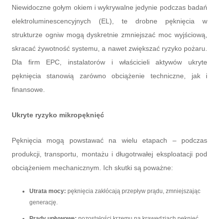
Niewidoczne gołym okiem i wykrywalne jedynie podczas badań
elektroluminescencyjnych (EL), te drobne pęknięcia w
strukturze ogniw mogą dyskretnie zmniejszać moc wyjściową,
skracać żywotność systemu, a nawet zwiększać ryzyko pożaru.
Dla firm EPC, instalatorów i właścicieli aktywów ukryte
pęknięcia stanowią zarówno obciążenie techniczne, jak i
finansowe.
Ukryte ryzyko mikropęknięć
Pęknięcia mogą powstawać na wielu etapach – podczas
produkcji, transportu, montażu i długotrwałej eksploatacji pod
obciążeniem mechanicznym. Ich skutki są poważne:
Utrata mocy:
pęknięcia zakłócają przepływ prądu, zmniejszając
generację.
Prądy upływowe:
pozostałości krzemu na krawędziach pęknięć